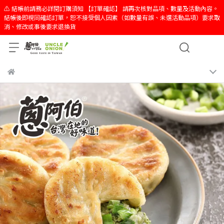
⚠️ 結帳前請務必詳閱訂購須知 【訂單確認】 請再次核對品項、數量及活動內容。
結帳後即視同確認訂單，恕不接受個人因素（如數量有誤、未選活動品項）要求取
消、修改或事後要求退換貨