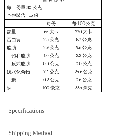
30
每一份量
公克
本包裝含
15
份
100
每
公克
每份
熱量
66
大卡
220
大卡
2.6
公克
8.7
公克
蛋白質
2.9
公克
9.6
公克
脂肪
1.0
公克
3.3
公克
飽和脂肪
0.0
公克
0.0
公克
反式脂肪
7.4
公克
24.6
公克
碳水化合物
0.2
公克
0.6
公克
糖
100
毫克
334
毫克
鈉
Specifications
Shipping Method