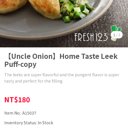
1
/
2
【Uncle Onion】Home Taste Leek
Puff-copy
The leeks are super flavorful and the pungent flavor is super
tasty and perfect for the filling.
NT$180
Item No.:
A15037
Inventory Status:
In Stock