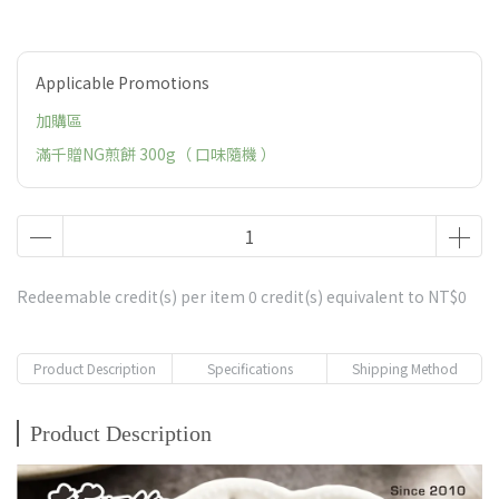
Applicable Promotions
加購區
滿千贈NG煎餅 300g（ 口味隨機 ）
Redeemable credit(s) per item
0
credit(s) equivalent to
NT$0
Product Description
Specifications
Shipping Method
Product Description