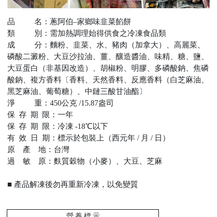
品 名：蔥阿伯–家鄉味韭菜餡餅
類 別：需加熱調理始得供食之冷凍食品類
成 分：麵粉、韭菜、水、豬肉（加拿大）、高麗菜、
磷酸二澱粉、大豆沙拉油、薑、釀造醬油、味精、糖、鹽、
大豆蛋白（非基因改造）、胡椒粉、明膠、多磷酸鈉、焦磷
酸鈉、複方香料〔香料、天然香料、反應香料（白芝麻油、
黑芝麻油、葡萄糖）、中鏈三酸甘油酯〕
淨 重：450公克 /15.87盎司
保 存 期 限：一年
保 存 期 限：冷凍 -18℃以下
有 效 日 期：標示於包裝上（西元年 / 月 / 日）
原 產 地：台灣
過 敏 原：麩質穀物（小麥）、大豆、芝麻
■ 產品解凍後勿再重新冷凍，以免變質
營
養
標
示