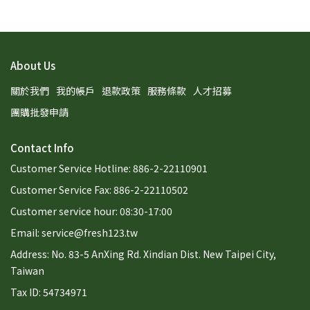
About Us
關於我們
我的帳戶
退款政策
服務條款
人才招募
團購批發申請
Contact Info
Customer Service Hotline: 886-2-22110901
Customer Service Fax: 886-2-22110502
Customer service hour: 08:30-17:00
Email: service@fresh123.tw
Address: No. 83-5 AnXing Rd. Xindian Dist. New Taipei City,
Taiwan
Tax ID: 54734971