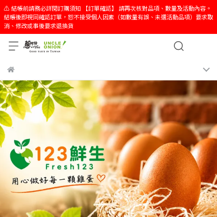
⚠️ 結帳前請務必詳閱訂購須知 【訂單確認】 請再次核對品項、數量及活動內容。
結帳後即視同確認訂單，恕不接受個人因素（如數量有誤、未選活動品項）要求取
消、修改或事後要求退換貨