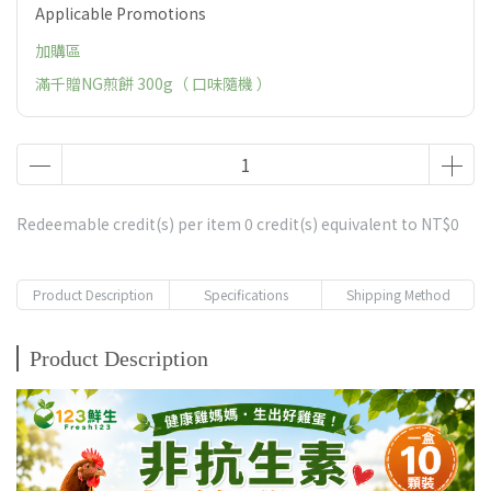
Applicable Promotions
加購區
滿千贈NG煎餅 300g（ 口味隨機 ）
Redeemable credit(s) per item
0
credit(s) equivalent to
NT$0
Product Description
Specifications
Shipping Method
Product Description