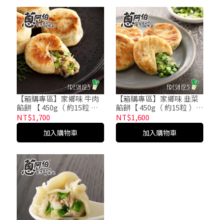
【箱購專區】家鄉味 牛肉
【箱購專區】家鄉味 韭菜
餡餅 【 450g（ 約15粒 ）*
餡餅【 450g（ 約15粒 ）/
本產品含豬肉成分/包x20
包x20包/箱】
NT$1,700
NT$1,600
包/箱】
加入購物車
加入購物車