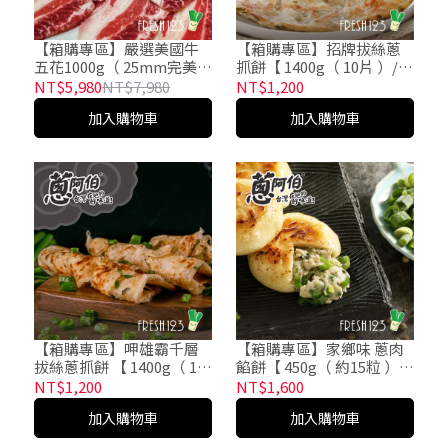
【箱購專區】嚴選美國牛
【箱購專區】招牌拔絲蔥
五花1000g（ 25mm完美厚
抓餅【 1400g（ 10片 ）/包
度 ）
x10包/箱】
NT$5,980
NT$7,980
NT$1,200
加入購物車
加入購物車
【箱購專區】呷雄霸千層
【箱購專區】家鄉味 蔥肉
拔絲蔥抓餅 【 1400g（ 10
餡餅【 450g（ 約15粒 ）/
片 ）/包x10包/箱】-五辛
包x20包/箱】
NT$1,200
NT$1,600
素
加入購物車
加入購物車