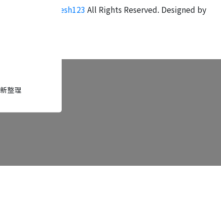
Copyright ©
fresh123
All Rights Reserved.
Designed by
CYBERBIZ
.
新整理