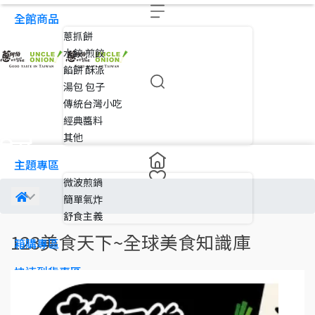
全館商品
蔥抓餅
水餃 煎餃
餡餅 酥派
湯包 包子
傳統台灣小吃
經典醬料
其他
主題專區
微波煎鍋
簡單氣炸
舒食主義
123美食天下~全球美食知識庫
箱購專區
快速到貨專區
會員專區