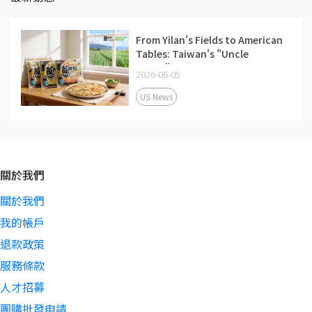
From Yilan's Fields to American
Tables: Taiwan's "Uncle
Onion" Signature Pull-Apart
2026-06-05
Scallion Pancakes Launch at 99
Ranch Market, Riding the Air-
US News
Fryer Trend
關於我們
關於我們
我的帳戶
退款政策
服務條款
人才招募
團購批發申請