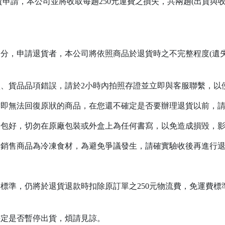
申請，本公司並將收取每趟250元運費之損失，共兩趟(出貨與
部分，申請退貨者，本公司將依照商品於退貨時之不完整程度(遺
損、貨品品項錯誤，請於2小時內拍照存證並立即與客服聯繫，以
封即無法回復原狀的商品，在您還不確定是否要辦理退貨以前，
品包好，切勿在原廠包裝或外盒上為任何書寫，以免造成損毀，
站銷售商品為冷凍食材，為避免爭議發生，請確實驗收後再進行
費標準，仍將於退貨退款時扣除原訂單之250元物流費，免運費
決定是否暫停出貨，煩請見諒。