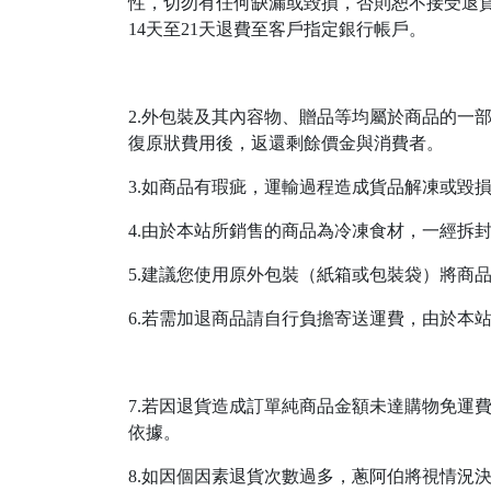
性，切勿有任何缺漏或毀損，否則恕不接受退貨
14天至21天退費至客戶指定銀行帳戶。
2.外包裝及其內容物、贈品等均屬於商品的一
復原狀費用後，返還剩餘價金與消費者。
3.如商品有瑕疵，運輸過程造成貨品解凍或毀
4.由於本站所銷售的商品為冷凍食材，一經拆
5.建議您使用原外包裝（紙箱或包裝袋）將商
6.若需加退商品請自行負擔寄送運費，由於本
7.若因退貨造成訂單純商品金額未達購物免運
依據。
8.如因個因素退貨次數過多，蔥阿伯將視情況