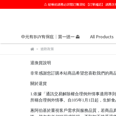
⚠️ 結帳前請務必詳閱訂購須知 【訂單確認】 請
中元有BUY有保庇｜買一送一 👻
All Products
退款政策
退換貨說明
非常感謝您訂購本站商品希望您喜歡我們的商品
關於退貨
1.依據「通訊交易解除權合理例外情事適用準
所稱合理例外情事。自105年1月1日起，生鮮
蔥阿伯基於重視客戶需求與服務品質，若商品