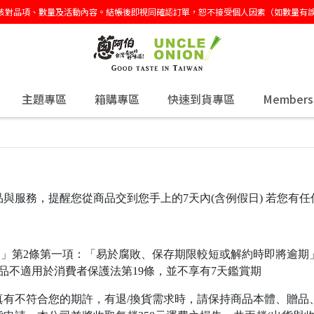
再次核對品項、數量及活動內容。結帳後即視同確認訂單，恕不接受個人因素（如數量
主題專區
箱購專區
快速到貨專區
Members
與服務，提醒您從商品交到您手上的7天內(含例假日) 若您有
則」第2條第一項：「易於腐敗、保存期限較短或解約時即將逾期
食品不適用於消費者保護法第19條，並不享有7天鑑賞期
真有不符合您的期許，有退/換貨需求時，請保持商品本體、贈品