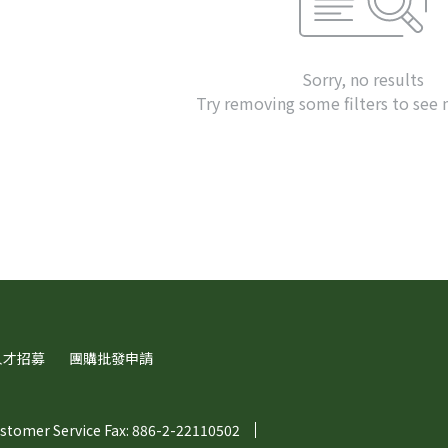
Sorry, no results
Try removing some filters to see
人才招募
團購批發申請
stomer Service Fax: 886-2-22110502