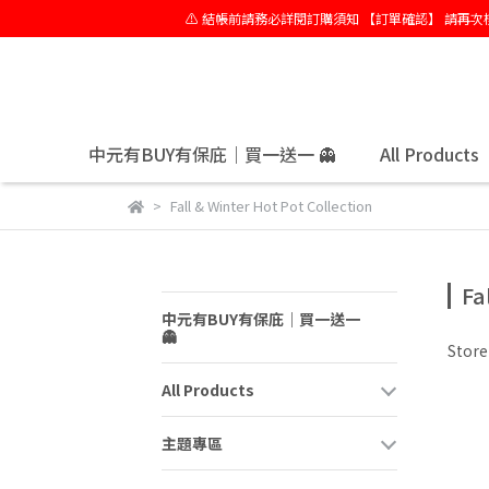
⚠️ 結帳前請務必詳閱訂購須知 【訂單確認】 請
中元有BUY有保庇｜買一送一 👻
All Products
Fall & Winter Hot Pot Collection
Fa
中元有BUY有保庇｜買一送一
👻
Stor
All Products
主題專區